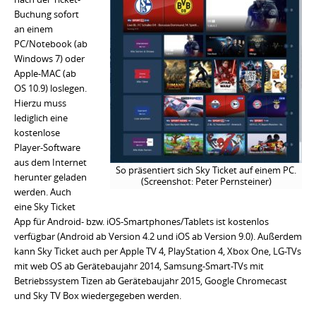
Buchung sofort
an einem
PC/Notebook (ab
Windows 7) oder
Apple-MAC (ab
OS 10.9) loslegen.
Hierzu muss
lediglich eine
kostenlose
Player-Software
aus dem Internet
So präsentiert sich Sky Ticket auf einem PC.
herunter geladen
(Screenshot: Peter Pernsteiner)
werden. Auch
eine Sky Ticket
App für Android- bzw. iOS-Smartphones/Tablets ist kostenlos
verfügbar (Android ab Version 4.2 und iOS ab Version 9.0). Außerdem
kann Sky Ticket auch per Apple TV 4, PlayStation 4, Xbox One, LG-TVs
mit web OS ab Gerätebaujahr 2014, Samsung-Smart-TVs mit
Betriebssystem Tizen ab Gerätebaujahr 2015, Google Chromecast
und Sky TV Box wiedergegeben werden.