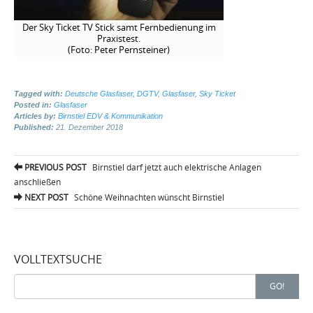
Der Sky Ticket TV Stick samt Fernbedienung im
Praxistest.
(Foto: Peter Pernsteiner)
Tagged with:
Deutsche Glasfaser
,
DGTV
,
Glasfaser
,
Sky Ticket
Posted in:
Glasfaser
Articles by:
Birnstiel EDV & Kommunikation
Published:
21. Dezember 2018
Post
PREVIOUS POST
Birnstiel darf jetzt auch elektrische Anlagen
navigation
anschließen
NEXT POST
Schöne Weihnachten wünscht Birnstiel
VOLLTEXTSUCHE
Search
GO!
for: