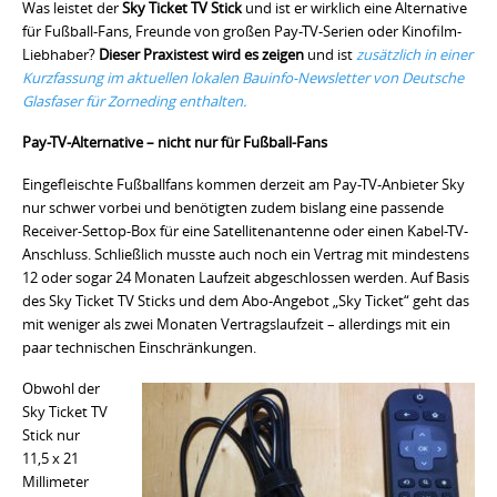
Was leistet der
Sky Ticket TV Stick
und ist er wirklich eine Alternative
für Fußball-Fans, Freunde von großen Pay-TV-Serien oder Kinofilm-
Liebhaber?
Dieser Praxistest wird es zeigen
und ist
zusätzlich in einer
Kurzfassung im aktuellen lokalen Bauinfo-Newsletter von Deutsche
Glasfaser für Zorneding enthalten.
Pay-TV-Alternative – nicht nur für Fußball-Fans
Eingefleischte Fußballfans kommen derzeit am Pay-TV-Anbieter Sky
nur schwer vorbei und benötigten zudem bislang eine passende
Receiver-Settop-Box für eine Satellitenantenne oder einen Kabel-TV-
Anschluss. Schließlich musste auch noch ein Vertrag mit mindestens
12 oder sogar 24 Monaten Laufzeit abgeschlossen werden. Auf Basis
des Sky Ticket TV Sticks und dem Abo-Angebot „Sky Ticket“ geht das
mit weniger als zwei Monaten Vertragslaufzeit – allerdings mit ein
paar technischen Einschränkungen.
Obwohl der
Sky Ticket TV
Stick nur
11,5 x 21
Millimeter