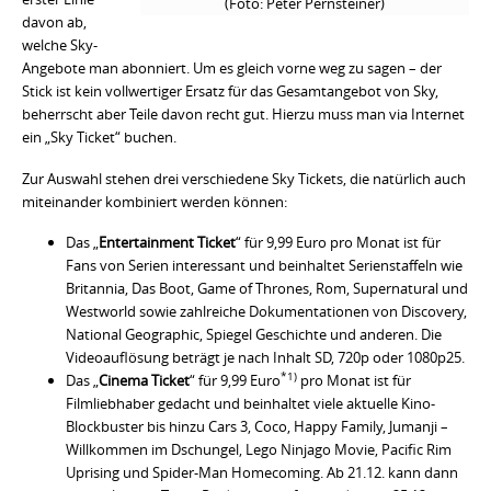
(Foto: Peter Pernsteiner)
davon ab,
welche Sky-
Angebote man abonniert. Um es gleich vorne weg zu sagen – der
Stick ist kein vollwertiger Ersatz für das Gesamtangebot von Sky,
beherrscht aber Teile davon recht gut. Hierzu muss man via Internet
ein „Sky Ticket“ buchen.
Zur Auswahl stehen drei verschiedene Sky Tickets, die natürlich auch
miteinander kombiniert werden können:
Das „
Entertainment Ticket
“ für 9,99 Euro pro Monat ist für
Fans von Serien interessant und beinhaltet Serienstaffeln wie
Britannia, Das Boot, Game of Thrones, Rom, Supernatural und
Westworld sowie zahlreiche Dokumentationen von Discovery,
National Geographic, Spiegel Geschichte und anderen. Die
Videoauflösung beträgt je nach Inhalt SD, 720p oder 1080p25.
*1)
Das „
Cinema Ticket
“ für 9,99 Euro
pro Monat ist für
Filmliebhaber gedacht und beinhaltet viele aktuelle Kino-
Blockbuster bis hinzu Cars 3, Coco, Happy Family, Jumanji –
Willkommen im Dschungel, Lego Ninjago Movie, Pacific Rim
Uprising und Spider-Man Homecoming. Ab 21.12. kann dann