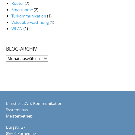
Router
(7)
Smarthome
(2)
Türkommunikation
(1)
Videoüberwachnung
(1)
WLAN
(1)
BLOG-ARCHIV
Blog-
Archiv
Birnstiel EDV & Kommunikation
Systemhaus
Meisterbetrieb
Burgstr. 27
85604 Zorneding