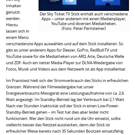
Inhalten
genutzt
Der Sky Ticket TV Stick enthält auch verschiedene
werden.
Apps – unter anderem mit einen Medienplayer,
YouTube und diversen Mediatheken.
Hierzu
(Foto: Peter Pernsteiner)
lassen sich in
einem Menü
verschiedenste Apps auswählen und auf dem Stick installieren. So
gibt es unter anderem Apps für Deezer, GoPro, RedBull-TV und
YouTube sowie für die Mediatheken von ARD, Arte, Deutsche Welle
und ZDF. Auch ein netter Media-Player zur DLNA-Wiedergabe von
Fotos, Musik und Videos aus dem Netzwerk ist als App installierbar.
Im Praxistest hielt sich der Stromverbrauch des Sticks in erfreulichen
Grenzen. Während der Filmwiedergabe hat unser
Energieverbrauchs-Messgerät eine Leistungsaufnahme von ca. 2,6
Watt angezeigt. Im Standby-Betrieb lag der Verbrauch bei 2,1 Watt.
Nach vier Stunden Inaktivität soll der Stick in einen Low-Power-
Standby-Betrieb gehen – im Test hat dies aber leider nicht
funktioniert. Wer den Stick nicht rund um die Uhr einsetzt, sollte
vielleicht besser das Netzteil ausstecken, denn der Stick ist
erfreulicher Weise bereits nach 35 Sekunden Bootzeit einsatzfähig.