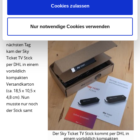
insgesamt nur vier Geräte oder Apps registriert werden können –
Cookies zulassen
wer dies nicht beachtet, kann den Sky Ticket TV Stick erst im
nächsten Monat nutzen.
Nur notwendige Cookies verwenden
Bis zu vier Sticks, Computer oder Apps einsetzbar
Bereits am
nächsten Tag
kam der Sky
Ticket TV Stick
per DHL in einem
vorbildlich
kompakten
Versandkarton
(ca. 18,5 x 10,5 x
4,8 cm). Nun
musste nur noch
der Stick samt
Der Sky Ticket TV Stick kommt per DHL in
einem vorbildlich kompakten