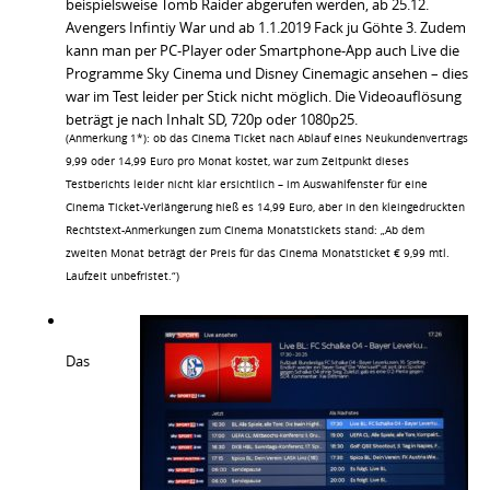
beispielsweise Tomb Raider abgerufen werden, ab 25.12.
Avengers Infintiy War und ab 1.1.2019 Fack ju Göhte 3. Zudem
kann man per PC-Player oder Smartphone-App auch Live die
Programme Sky Cinema und Disney Cinemagic ansehen – dies
war im Test leider per Stick nicht möglich. Die Videoauflösung
beträgt je nach Inhalt SD, 720p oder 1080p25.
(Anmerkung 1*): ob das Cinema Ticket nach Ablauf eines Neukundenvertrags
9,99 oder 14,99 Euro pro Monat kostet, war zum Zeitpunkt dieses
Testberichts leider nicht klar ersichtlich – im Auswahlfenster für eine
Cinema Ticket-Verlängerung hieß es 14,99 Euro, aber in den kleingedruckten
Rechtstext-Anmerkungen zum Cinema Monatstickets stand: „Ab dem
zweiten Monat beträgt der Preis für das Cinema Monatsticket € 9,99 mtl.
Laufzeit unbefristet.“)
Das