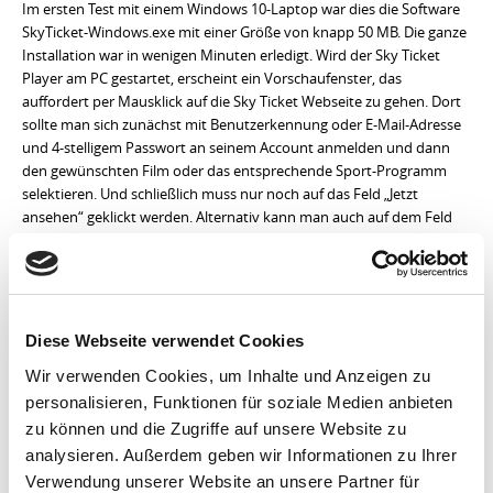
Im ersten Test mit einem Windows 10-Laptop war dies die Software
SkyTicket-Windows.exe mit einer Größe von knapp 50 MB. Die ganze
Installation war in wenigen Minuten erledigt. Wird der Sky Ticket
Player am PC gestartet, erscheint ein Vorschaufenster, das
auffordert per Mausklick auf die Sky Ticket Webseite zu gehen. Dort
sollte man sich zunächst mit Benutzerkennung oder E-Mail-Adresse
und 4-stelligem Passwort an seinem Account anmelden und dann
den gewünschten Film oder das entsprechende Sport-Programm
selektieren. Und schließlich muss nur noch auf das Feld „Jetzt
ansehen“ geklickt werden. Alternativ kann man auch auf dem Feld
„Meine Inhalte“ seine noch nicht bis zum Ende geschauten Filme
weiterschauen.
Dann öffnet
sich ein
Diese Webseite verwendet Cookies
Fenster, mit
Button „Sky
Wir verwenden Cookies, um Inhalte und Anzeigen zu
Ticket
personalisieren, Funktionen für soziale Medien anbieten
öffnen“ und
zu können und die Zugriffe auf unsere Website zu
schließlich
analysieren. Außerdem geben wir Informationen zu Ihrer
öffnet sich
Verwendung unserer Website an unsere Partner für
der PC-