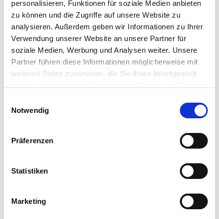
personalisieren, Funktionen für soziale Medien anbieten
zu können und die Zugriffe auf unsere Website zu
analysieren. Außerdem geben wir Informationen zu Ihrer
Verwendung unserer Website an unsere Partner für
soziale Medien, Werbung und Analysen weiter. Unsere
Partner führen diese Informationen möglicherweise mit
weiteren Daten zusammen, die Sie ihnen bereitgestellt
haben oder die sie im Rahmen Ihrer Nutzung der Dienste
gesammelt haben.
Einwilligungsauswahl
Notwendig
Präferenzen
Harry Birnstiel hat am 22.10.2018 bei der Innung
Statistiken
für Elektro- und Informationstechnik München
den Sachkundenachweis für den Anschluss
elektrischer Anlagen an das
Niederspannungsnetz absolviert.
Marketing
(Scan des Zertifikats von Harry Birnstiel)