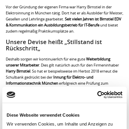
Vor der Gründung der eigenen Firma war Harry Birnstiel in der
Elektroinnung in München tätig. Dort hat er als Ausbilder für Meister,
Gesellen und Lehrlinge gearbeitet.
Seit vielen Jahren ist Birnstiel EDV
& Kommunikation ein Ausbildungsbetrieb für IT-Berufe
und bietet
zudem regelmäßig Praktikumsplätze an.
Unsere Devise heißt „
Stillstand ist
Rückschritt
„
Deshalb sorgen wir kontinuierlich für eine gute
Weiterbildung
unserer Mitarbeiter
. Dies gilt natürlich auch für den Firmeninhaber
Harry Birnstiel
. So hat er beispielsweise im Herbst 2018 erneut die
Schulbank gedrückt bei der
Innung für Elektro- und
Informationstechnik München
erfolgreich eine Prüfung zum
Sachkundenachweis
für den
Anschluss elektrischer Anlagen an das
Niederspannungsnetz
absolviert – (siehe auch
hier
in unserem Blog)
Diese Webseite verwendet Cookies
Wir verwenden Cookies, um Inhalte und Anzeigen zu