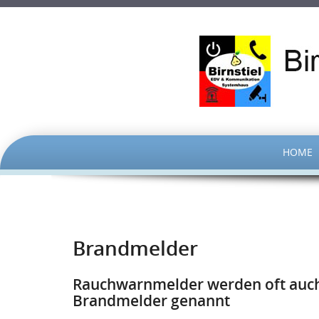
SKIP
HOME
TO
CONTENT
Brandmelder
Rauchwarnmelder werden oft auch
Brandmelder genann
t