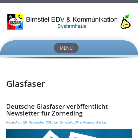
MENU
Skip
to
content
Glasfaser
Deutsche Glasfaser veröffentlicht
Newsletter für Zorneding
Posted on:
28. September 2018
by:
Birnstiel EDV & Kommunikation