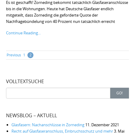
Es ist geschafft! Zorneding bekommt tatsächlich Glasfaseranschlüsse
bis in die Wohnungen. Heute hat Deutsche Glasfaser endlich
mitgeteilt, dass Zorneding die geforderte Quote der
Nachfragebündelung von 40 Prozent nun tatsächlich erreicht
Continue Reading...
Posts
Previous
1
2
navigation
VOLLTEXTSUCHE
Search
GO!
for:
NEWSBLOG – AKTUELL
Glasfasern: Nachanschlüsse in Zorneding
11. Dezember 2021
Recht auf Glasfaseranschluss, Einbruchsschutz und mehr
3. Mai