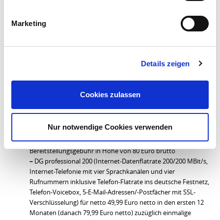
Flatrate ins deutsche Festnetz, Telefon-Voicebox, 5 E-Mail-
Adressen/-Postfächer mit SSL-Verschlüsselung zuzüglich
einmalige Bereitstellungsgebühr in Höhe von 99,99 Euro –
Marketing
84,02 Euro netto)
Details zeigen
bis 4.6. gab es die zwei Einsteiger-Business-Tarife, die jetzt
nicht mehr angeboten werden
–
DG professional 100 (Internet-Datenflatrate 100/100 MBit/s,
Cookies zulassen
Internet-Telefonie mit zwei Sprachkanälen und zwei
Rufnummern inklusive Telefon-Flatrate ins deutsche Festnetz,
Telefon-Voicebox, 5-E-Mail-Adressen/-Postfächer mit SSL-
Nur notwendige Cookies verwenden
Verschlüsselung) für netto 49,99 Euro netto in den ersten 12
Monaten (danach 59,99 Euro netto) zuzüglich einmalige
Bereitstellungsgebühr in Höhe von 80 Euro brutto
–
DG professional 200 (Internet-Datenflatrate 200/200 MBit/s,
Internet-Telefonie mit vier Sprachkanälen und vier
Rufnummern inklusive Telefon-Flatrate ins deutsche Festnetz,
Telefon-Voicebox, 5-E-Mail-Adressen/-Postfächer mit SSL-
Verschlüsselung) für netto 49,99 Euro netto in den ersten 12
Monaten (danach 79,99 Euro netto) zuzüglich einmalige