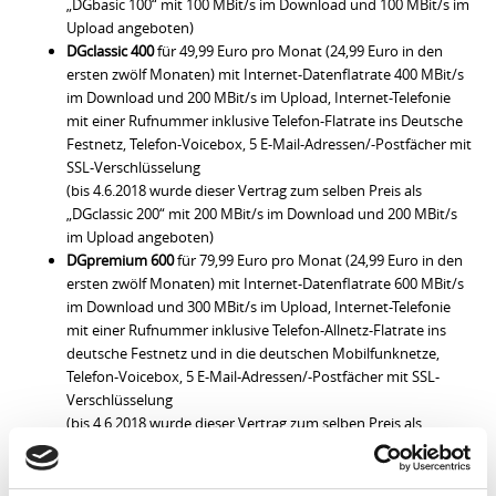
„DGbasic 100“ mit 100 MBit/s im Download und 100 MBit/s im
Upload angeboten)
DGclassic 400
für 49,99 Euro pro Monat (24,99 Euro in den
ersten zwölf Monaten) mit Internet-Datenflatrate 400 MBit/s
im Download und 200 MBit/s im Upload, Internet-Telefonie
mit einer Rufnummer inklusive Telefon-Flatrate ins Deutsche
Festnetz, Telefon-Voicebox, 5 E-Mail-Adressen/-Postfächer mit
SSL-Verschlüsselung
(bis 4.6.2018 wurde dieser Vertrag zum selben Preis als
„DGclassic 200“ mit 200 MBit/s im Download und 200 MBit/s
im Upload angeboten)
DGpremium 600
für 79,99 Euro pro Monat (24,99 Euro in den
ersten zwölf Monaten) mit Internet-Datenflatrate 600 MBit/s
im Download und 300 MBit/s im Upload, Internet-Telefonie
mit einer Rufnummer inklusive Telefon-Allnetz-Flatrate ins
deutsche Festnetz und in die deutschen Mobilfunknetze,
Telefon-Voicebox, 5 E-Mail-Adressen/-Postfächer mit SSL-
Verschlüsselung
(bis 4.6.2018 wurde dieser Vertrag zum selben Preis als
„DGclassic 500“ mit 500 MBit/s im Download und 500 MBit/s
im Upload und ohne Mobilfunk-Flatrate angeboten – also nur
mit Flatrate ins deutsche Festnetz)