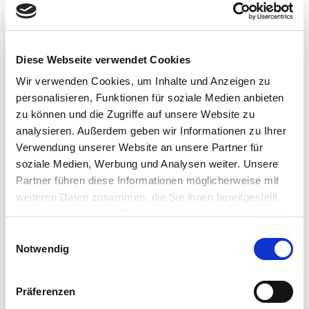
Euer/Ihr Harry Birnstiel
PS: Wer einen festen Termin bei uns im Laden ausmachen will, kann
Diese Webseite verwendet Cookies
uns gerne vorher anrufen unter 08106 – 999 83 0 oder uns eine E-
Mail schicken an
Info@birnstiel.de
Wir verwenden Cookies, um Inhalte und Anzeigen zu
personalisieren, Funktionen für soziale Medien anbieten
zu können und die Zugriffe auf unsere Website zu
Posted in:
Glasfaser
Articles by:
Birnstiel EDV & Kommunikation
analysieren. Außerdem geben wir Informationen zu Ihrer
Published:
12. Februar 2017
Verwendung unserer Website an unsere Partner für
soziale Medien, Werbung und Analysen weiter. Unsere
Post
PREVIOUS POST
Neue Glasfaser-Quote 36 Prozent
Partner führen diese Informationen möglicherweise mit
navigation
NEXT POST
Glasfaserquote erfüllt
weiteren Daten zusammen, die Sie ihnen bereitgestellt
haben oder die sie im Rahmen Ihrer Nutzung der Dienste
gesammelt haben.
Einwilligungsauswahl
Notwendig
VOLLTEXTSUCHE
Search
GO!
Präferenzen
for: