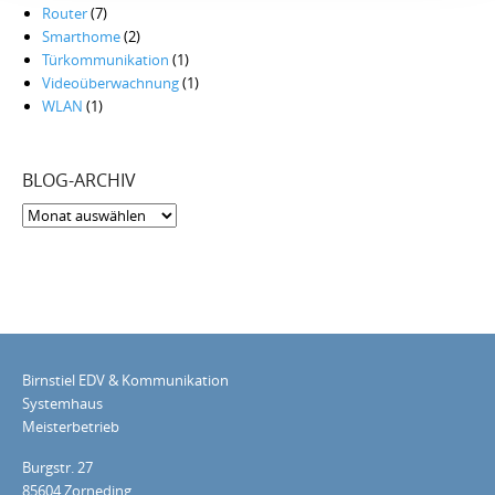
Router
(7)
Smarthome
(2)
Türkommunikation
(1)
Videoüberwachnung
(1)
WLAN
(1)
BLOG-ARCHIV
Blog-
Archiv
Birnstiel EDV & Kommunikation
Systemhaus
Meisterbetrieb
Burgstr. 27
85604 Zorneding