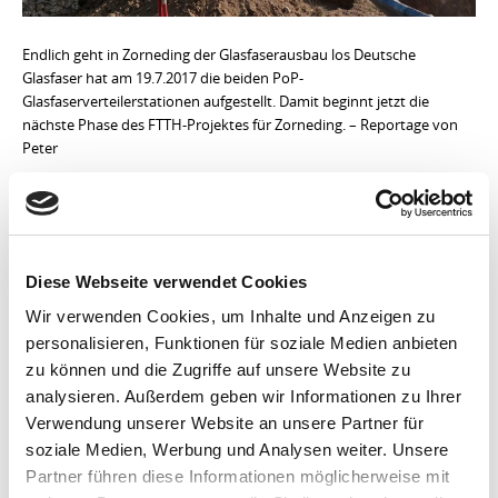
Endlich geht in Zorneding der Glasfaserausbau los Deutsche
Glasfaser hat am 19.7.2017 die beiden PoP-
Glasfaserverteilerstationen aufgestellt. Damit beginnt jetzt die
nächste Phase des FTTH-Projektes für Zorneding. – Reportage von
Peter
Continue Reading...
Diese Webseite verwendet Cookies
VOLLTEXTSUCHE
Wir verwenden Cookies, um Inhalte und Anzeigen zu
Search
GO!
for:
personalisieren, Funktionen für soziale Medien anbieten
zu können und die Zugriffe auf unsere Website zu
analysieren. Außerdem geben wir Informationen zu Ihrer
NEWSBLOG – AKTUELL
Verwendung unserer Website an unsere Partner für
Glasfasern: Nachanschlüsse in Zorneding
11. Dezember 2021
soziale Medien, Werbung und Analysen weiter. Unsere
Recht auf Glasfaseranschluss, Einbruchsschutz und mehr
3. Mai
Partner führen diese Informationen möglicherweise mit
2021