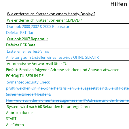
Hilfen
Wie entferne ich Kratzer von einem Handy-Display ?
Wie entferne ich Kratzer von einer CD/DVD ?
Outlook 2000,2002 & 2003 Reparatur
Defekte PST-Datei
Outlook 2007 Reparatur
Defekte PST-Datei
Erstellen eines Test-Virus
Anleitung zum
E
rstellen eines Testvirus OHNE GEFAHR
Automatische Antwortmail über TU
Einfach Em
a
il an folgende Adresse
schicken und Antwort abwarten:
ECHO@TU-BERLIN.DE
Symantec Security Check
prüft, welchen Online-Sicherheitsrisiken Sie ausgesetzt sind. Sie ist kost
Sicherheitsbedarf besteht.
Hier wird auch die momentane
z
ugewiesene IP-Adresse und
der
Interne
System wird nach 60 Sekunden heruntergefahren.
Abbruch durch:
START
Ausführen