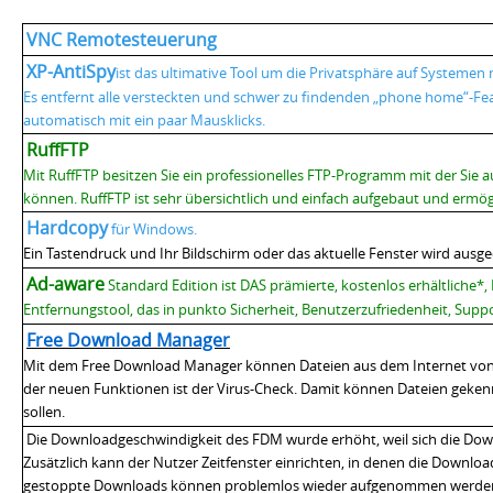
VNC Remotesteuerung
XP-AntiSpy
ist das ultimative Tool um die Privatsphäre auf Systeme
Es entfernt alle versteckten und schwer zu findenden „phone home“-Fe
automatisch mit ein paar Mausklicks.
RuffFTP
Mit RuffFTP besitzen Sie ein professionelles FTP-Programm mit der Sie 
können. RuffFTP ist sehr übersichtlich und einfach aufgebaut und ermög
Hardcopy
für Windows
.
Ein Tastendruck und Ihr Bildschirm oder das aktuelle Fenster wird ausg
Ad-aware
Standard Edition
ist DAS prämierte, kostenlos erhältlich
Entfernungstool, das in punkto Sicherheit, Benutzerzufriedenheit, Supp
Free Download Manager
Mit dem Free Download Manager können Dateien aus dem Internet von 
der neuen Funktionen ist der Virus-Check. Damit können Dateien geken
sollen.
Die Downloadgeschwindigkeit des FDM wurde erhöht, weil sich die Down
Zusätzlich kann der Nutzer Zeitfenster einrichten, in denen die Downlo
gestoppte Downloads können problemlos wieder aufgenommen werde