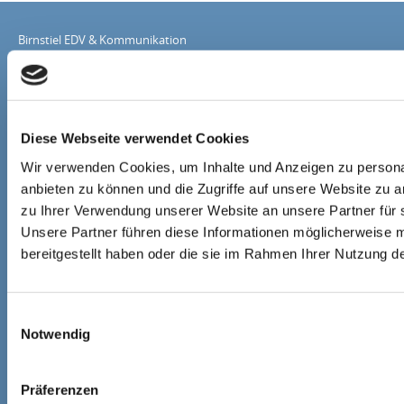
Birnstiel EDV & Kommunikation
Systemhaus
Meisterbetrieb
Burgstr. 27
85604 Zorneding
Diese Webseite verwendet Cookies
Fax: 089 69 55 20
Wir verwenden Cookies, um Inhalte und Anzeigen zu personal
E-mail: info@birnstiel.de
anbieten zu können und die Zugriffe auf unsere Website zu 
Web: www.birnstiel.de
zu Ihrer Verwendung unserer Website an unsere Partner für 
Unsere Partner führen diese Informationen möglicherweise 
Telefon:
bereitgestellt haben oder die sie im Rahmen Ihrer Nutzung 
089 6200 1200
08106 999 83 0
Unsere Geschäftszeiten sind
Einwilligungsauswahl
(außer in Supportfällen):
Notwendig
Montag - Freitag:
09:00 - 13:00 Uhr
Präferenzen
15:00 - 18:00 Uhr