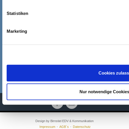
Unsere Ladenöffnungszeiten sind:
Statistiken
(seit 01.01.2020)
Montag – Donnerstag:
Marketing
09:00 – 13:00 Uhr
15:00 – 18:00 Uhr
Freitag:
09:00 – 12:00 Uhr
Links:
Cookies zulas
Fernwartung
IT-Notfall melden
Nur notwendige Cookie
Design by Birnstiel EDV & Kommunikation
Impressum
AGB`s
Datenschutz