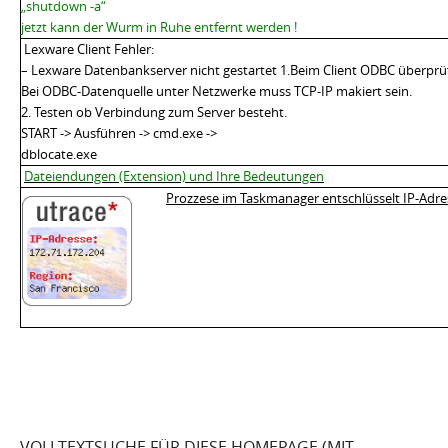
„shutdown -a“
jetzt kann der Wurm in Ruhe entfernt werden !
Lexware Client Fehler:
–
Lexware Datenbankserver nicht gestartet 1.Beim Client ODBC überprü
Bei ODBC-Datenquelle unter Netzwerke muss TCP-IP makiert sein.
2. Testen ob Verbindung zum Server besteht.
START -> Ausführen -> cmd.exe ->
dblocate.exe
Dateiendungen (Extension) und Ihre Bedeutungen
Prozzese im Taskmanager entschlüsselt
IP-Adre
VOLLTEXTSUCHE FÜR DIESE HOMEPAGE (MIT