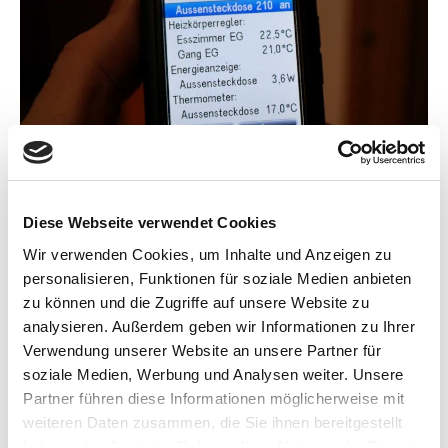
Diese Webseite verwendet Cookies
Wir verwenden Cookies, um Inhalte und Anzeigen zu
personalisieren, Funktionen für soziale Medien anbieten
zu können und die Zugriffe auf unsere Website zu
Bild 10: Am Fritz!Fon lassen sich auch
analysieren. Außerdem geben wir Informationen zu Ihrer
die aktuellen Temperaturen und der
Verwendung unserer Website an unsere Partner für
Stromverbrauch an einer
soziale Medien, Werbung und Analysen weiter. Unsere
Funksteckdose Fritz!DECT 200 bzw. 210
Partner führen diese Informationen möglicherweise mit
weiteren Daten zusammen, die Sie ihnen bereitgestellt
ganz einfach ablesen.
haben oder die sie im Rahmen Ihrer Nutzung der Dienste